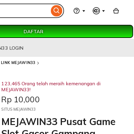
DAFTAR
N33 LOGIN
LINK MEJAWIN33
123,465 Orang telah meraih kemenangan di
MEJAWIN33!
Price:
Rp 10,000
SITUS MEJAWIN33
MEJAWIN33 Pusat Game
Slot Gacor Gampang