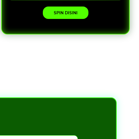
SPIN DISINI