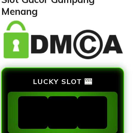
Menang
LUCKY SLOT 🎰