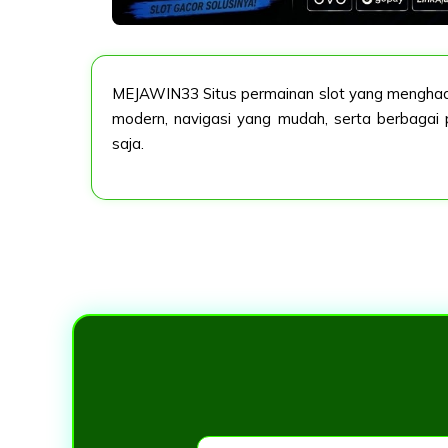
MEJAWIN33 Situs permainan slot yang mengha
modern, navigasi yang mudah, serta berbagai 
saja.
Loading...