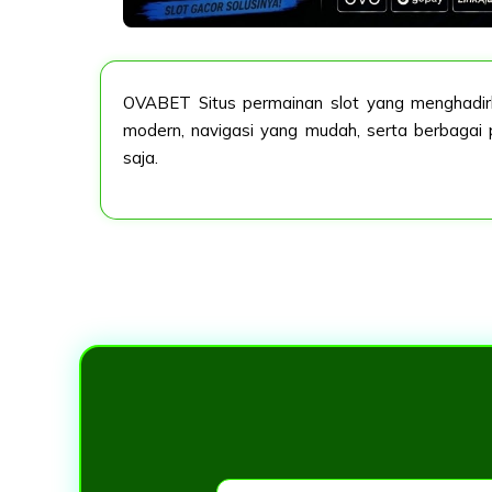
OVABET Situs permainan slot yang menghadi
modern, navigasi yang mudah, serta berbagai 
saja.
Loading...