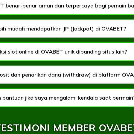
T benar-benar aman dan terpercaya bagi pemain ba
bih mudah mendapatkan JP (Jackpot) di OVABET?
 slot online di OVABET unik dibanding situs lain?
osit dan penarikan dana (withdraw) di platform OV
 bantuan jika saya mengalami kendala saat bermain
TESTIMONI MEMBER OVABE