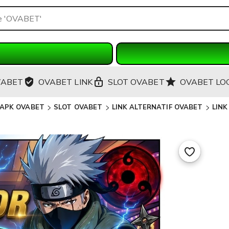
VABET
OVABET LINK
SLOT OVABET
OVABET LO
APK OVABET
SLOT OVABET
LINK ALTERNATIF OVABET
LINK