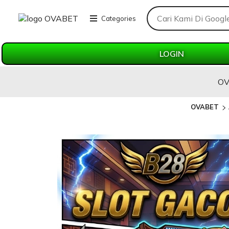
Skip
Search
to
logo
Categories
for
OVABET
Content
items
or
shops
LOGIN
O
OVABET