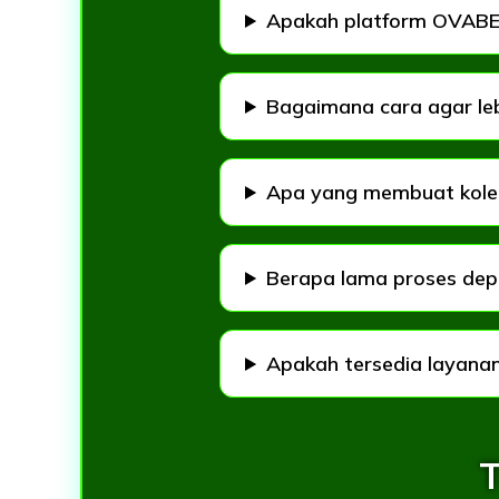
Apakah platform OVABE
Bagaimana cara agar le
Apa yang membuat koleksi
Berapa lama proses dep
Apakah tersedia layanan